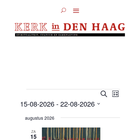
Evenementen
Evenement
Evenem
Zoeken
Lijst
weergav
Zoeken
15-08-2026
 - 
22-08-2026
navigati
en
Selecteer
weergeven
augustus 2026
een
navigatie
ZA
datum.
15