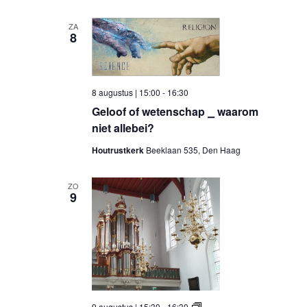
ZA
8
8 augustus | 15:00
-
16:30
Geloof of wetenschap ⎯ waarom
niet allebei?
Houtrustkerk
Beeklaan 535, Den Haag
ZO
9
9 augustus | 15:30
-
16:30