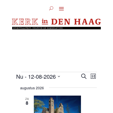
Evenementen
Evenement
Evenem
Nu
 - 
12-08-2026
Zoeken
Lijst
weergav
Zoeken
Selecteer
navigati
augustus 2026
en
een
weergeven
ZA
datum.
navigatie
8