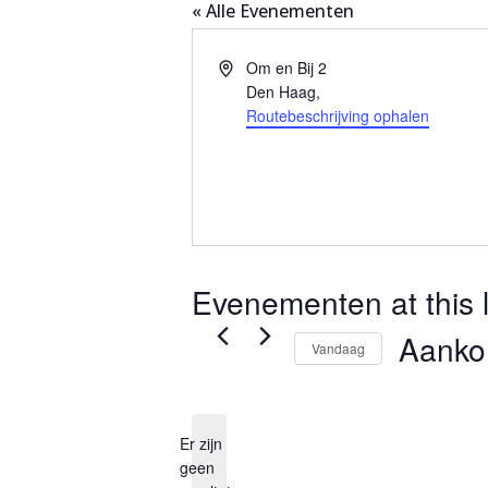
« Alle Evenementen
Adres
Om en Bij 2
Den Haag
,
Routebeschrijving ophalen
Evenementen at this l
Aank
Vandaag
Selecteer
een
Er zijn
datum.
geen