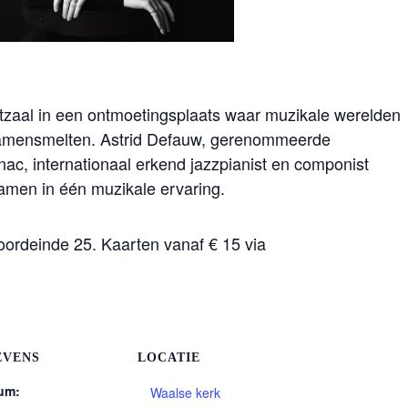
tzaal in een ontmoetingsplaats waar muzikale werelden
 samensmelten. Astrid Defauw, gerenommeerde
c, internationaal erkend jazzpianist en componist
amen in één muzikale ervaring.
Noordeinde 25. Kaarten vanaf € 15 via
EVENS
LOCATIE
um:
Waalse kerk