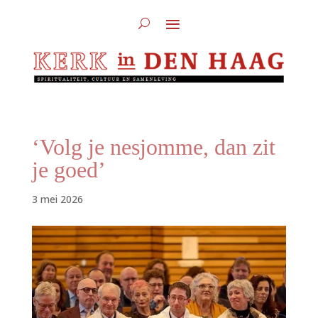
‘Volg je nesjomme, dan zit
je goed’
3 mei 2026