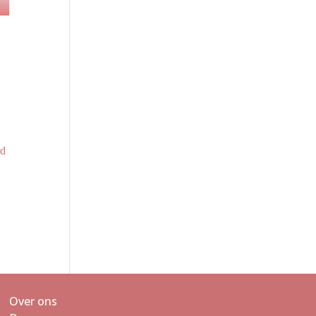
n
rd
Over ons