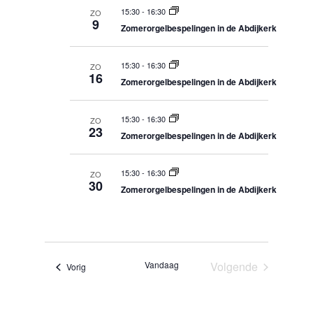
m
e
15:30
-
16:30
e
ZO
e
e
l
n
9
n
Zomerorgelbespelingen in de Abdijkerk
n
m
v
t
e
e
e
a
n
n
c
15:30
-
16:30
t
ZO
Z
16
t
Zomerorgelbespelingen in de Abdijkerk
t
o
t
w
e
i
k
e
e
n
e
15:30
-
16:30
ZO
e
n
g
23
e
Zomerorgelbespelingen in de Abdijkerk
e
r
n
r
g
w
e
15:30
-
16:30
a
ZO
d
30
e
Zomerorgelbespelingen in de Abdijkerk
v
r
a
g
e
e
t
n
v
n
e
u
n
a
n
m
Vandaag
Volgende
Evenementen
Vorig
v
a
Evenementen
v
i
i
g
g