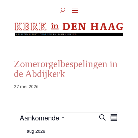
Zomerorgelbespelingen in
de Abdijkerk
27 mei 2026
Evenementen
E
E
Aankomende
Z
S
v
v
o
e
S
a
e
n
e
aug 2026
m
e
e
n
k