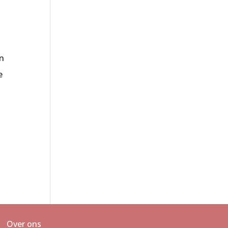
un
e
n
Over ons