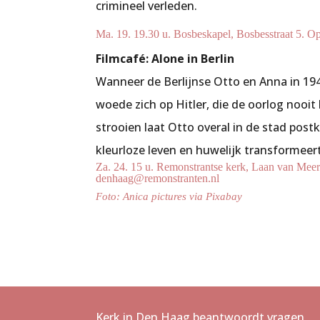
crimineel verleden.
Ma. 19. 19.30 u. Bosbeskapel, Bosbesstraat 5. 
Filmcafé: Alone in Berlin
Wanneer de Berlijnse Otto en Anna in 19
woede zich op Hitler, die de oorlog noo
strooien laat Otto overal in de stad pos
kleurloze leven en huwelijk transformeer
Za. 24. 15 u. Remonstrantse kerk, Laan van Mee
denhaag@remonstranten.nl
Foto: Anica pictures via Pixabay
Kerk in Den Haag beantwoordt vragen