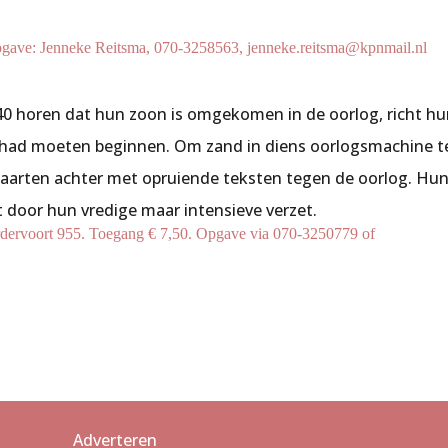
Opgave: Jenneke Reitsma, 070-3258563, jenneke.reitsma@kpnmail.nl
40 horen dat hun zoon is omgekomen in de oorlog, richt h
it had moeten beginnen. Om zand in diens oorlogsmachine t
tkaarten achter met opruiende teksten tegen de oorlog. Hu
t door hun vredige maar intensieve verzet.
rdervoort 955. Toegang € 7,50. Opgave via 070-3250779 of
Adverteren