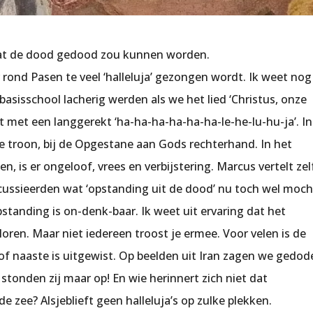
at de dood gedood zou kunnen worden.
 rond Pasen te veel ‘halleluja’ gezongen wordt. Ik weet nog
basisschool lacherig werden als we het lied ‘Christus, onze
gt met een langgerekt ‘ha-ha-ha-ha-ha-ha-le-he-lu-hu-ja’. In
r de troon, bij de Opgestane aan Gods rechterhand. In het
n, is er ongeloof, vrees en verbijstering. Marcus vertelt zel
iscussieerden wat ‘opstanding uit de dood’ nu toch wel moch
standing is on-denk-baar. Ik weet uit ervaring dat het
oren. Maar niet iedereen troost je ermee. Voor velen is de
of naaste is uitgewist. Op beelden uit Iran zagen we gedod
stonden zij maar op! En wie herinnert zich niet dat
e zee? Alsjeblieft geen halleluja’s op zulke plekken.