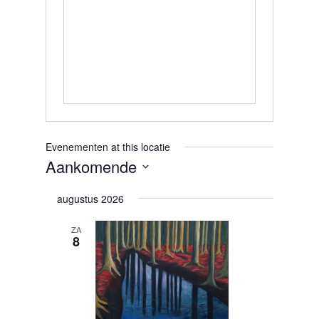
Evenementen at this locatie
Aankomende
Selecteer
augustus 2026
een
ZA
datum.
8