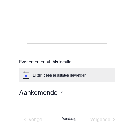
Evenementen at this locatie
Er zijn geen resultaten gevonden.
Bericht
Aankomende
Selecteer
een
Vorige
Vandaag
Volgende
datum.
Evenementen
Evenementen