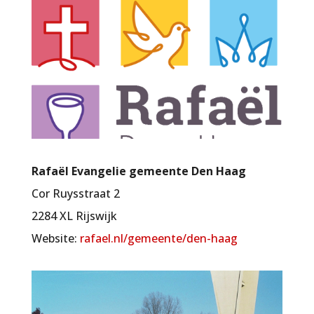
Rafaël Evangelie gemeente Den Haag
Cor Ruysstraat 2
2284 XL Rijswijk
Website:
rafael.nl/gemeente/den-haag