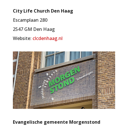
City Life Church Den Haag
Escamplaan 280
2547 GM Den Haag
Website:
clcdenhaag.nl
Evangelische gemeente Morgenstond