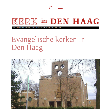
Evangelische kerken in
Den Haag