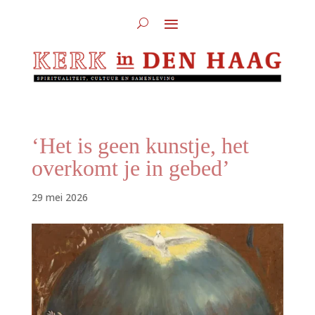
‘Het is geen kunstje, het
overkomt je in gebed’
29 mei 2026