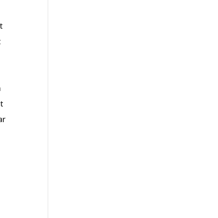
t
t
n
t
ar