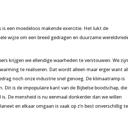
s is een moedeloos makende exercitie. Het lukt de
ele wijze om een breed gedragen en duurzame wereldvred
rs krijgen we ellendige waarheden te verstouwen. We zij
arming te realiseren. Dat wordt alleen maar erger want al
edrag noch onze industrie snel genoeg. De klimaatramp is
. Dit is de impopulaire kant van de Bijbelse boodschap, die
 is. De mensheid is nu eenmaal donkerder dan we willen
neet en elkaar omgaan is vaak op z’n best onverschillig t