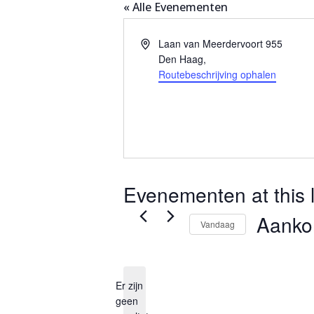
« Alle Evenementen
Adres
Laan van Meerdervoort 955
Den Haag
,
Routebeschrijving ophalen
Evenementen at this l
Aank
Vandaag
Selecteer
een
Er zijn
datum.
geen