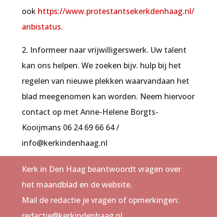
ook
https://www.protestantsekerkdenhaag.nl/
anbistatus.
2. Informeer naar vrijwilligerswerk. Uw talent
kan ons helpen. We zoeken bijv. hulp bij het
regelen van nieuwe plekken waarvandaan het
blad meegenomen kan worden. Neem hiervoor
contact op met Anne-Helene Borgts-
Kooijmans 06 24 69 66 64 /
info@kerkindenhaag.nl
Kerk in Den Haag beantwoordt vragen over
het maandblad en de website.
Mail de redactie je vragen of opmerkingen:
redactie@kerkindenhaag.nl.