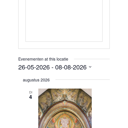
Evenementen at this locatie
26-05-2026
 - 
08-08-2026
Selecteer
augustus 2026
een
DI
datum.
4