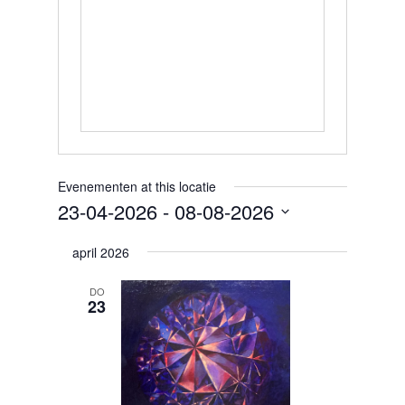
Evenementen at this locatie
23-04-2026
 - 
08-08-2026
Selecteer
april 2026
een
DO
datum.
23