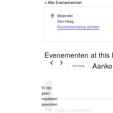
« Alle Evenementen
Adres
Meijendel
Den Haag
,
Routebeschrijving ophalen
Evenementen at this l
Aank
Vandaag
Selecteer
een
Er zijn
datum.
geen
Bericht
resultaten
gevonden.
Vorige
Evenementen