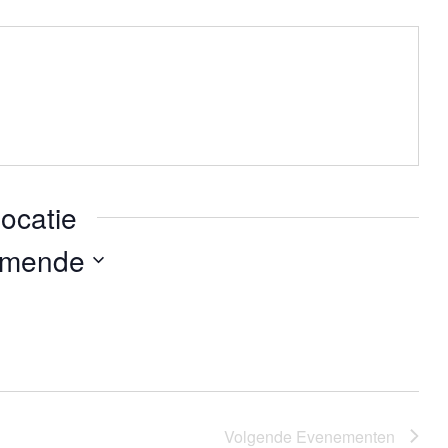
ocatie
omende
Volgende
Evenementen